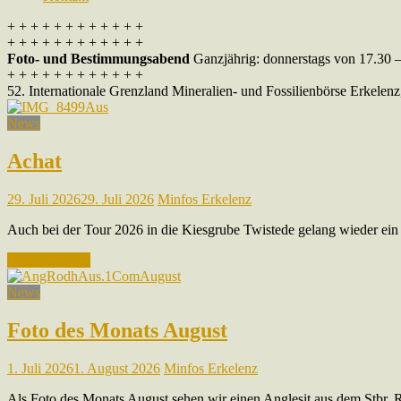
+ + + + + + + + + + + +
+ + + + + + + + + + + +
Foto- und Bestimmungsabend
Ganzjährig: donnerstags von 17.30 –
+ + + + + + + + + + + +
52. Internationale Grenzland Mineralien- und Fossilienbörse Erkelenz
News
Achat
29. Juli 2026
29. Juli 2026
Minfos Erkelenz
Auch bei der Tour 2026 in die Kiesgrube Twistede gelang wieder ein 
Weiterlesen …
News
Foto des Monats August
1. Juli 2026
1. August 2026
Minfos Erkelenz
Als Foto des Monats August sehen wir einen Anglesit aus dem Stbr.