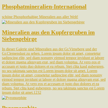
Phosphatmineralien-International
schöne Phosphorhaltige Mineralien aus aller Welt!
Mineralien aus den Kupfergruben im
Siebengebirge
In dieser Galerie sind Mineralien aus der Gr.Virneberg und der
Gr.Clemenslust zu sehen. Lorem ipsum dolor sit amet, consetetur
sadipscing elitr, sed diam nonumy eirmod tempor invidunt ut labore
et dolore magna aliquyam erat, sed diam voluptua. At vero eos et
accusam et justo duo dolores et ea rebum. Stet clita kasd gubergren,
no sea takimata sanctus est Lorem ipsum dolor sit amet. Lorem
ipsum dolor sit amet, consetetur sadipscing elitr, sed diam nonumy
eirmod tempor invidunt ut labore et dolore magna aliquyam erat, sed
diam voluptua. At vero eos et accusam et justo duo dolores et ea
rebum. Stet clita kasd gubergren, no sea takimata sanctus est Lorem
ipsum dolor sit amet.1232