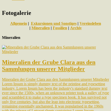
Fotogalerie
Allgemein
|
Exkursionen und Sonstiges
|
Vereinsleben
|
Mineralien
|
Fossilien
|
Archiv
Mineralien
Mineralien der Grube Clara aus den
Sammlungen unserer Mitglieder
Mineralien der Grube Clara aus den Sammlungen unserer Mitglieder
Lorem Ipsum is simply dummy text of the printing and typesetting
industry. Lorem Ipsum has been the industry's standard dummy text
ever since the 1500s, when an unknown printer took a galley of type
and scrambled it to make a type specimen book. It has survived not
only five centuries, but also the leap into electronic typesetting,
remaining essentially unchanged. It was popularised in the 1960s
with the release of Letraset sheets containing Lorem Ipsum