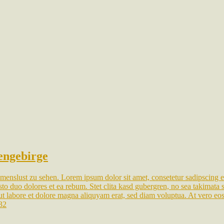
engebirge
menslust zu sehen. Lorem ipsum dolor sit amet, consetetur sadipscing e
to duo dolores et ea rebum. Stet clita kasd gubergren, no sea takimata 
t labore et dolore magna aliquyam erat, sed diam voluptua. At vero eos 
232