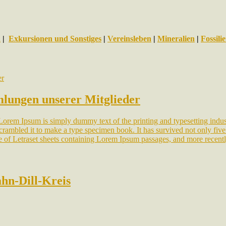
n
|
Exkursionen und Sonstiges
|
Vereinsleben
|
Mineralien
|
Fossili
lungen unserer Mitglieder
rem Ipsum is simply dummy text of the printing and typesetting indus
ambled it to make a type specimen book. It has survived not only five ce
ase of Letraset sheets containing Lorem Ipsum passages, and more recen
hn-Dill-Kreis