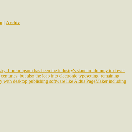
en
|
Archiv
try. Lorem Ipsum has been the industry's standard dummy text ever
nturies, but also the leap into electronic typesetting, remaining
tly with desktop publishing software like Aldus PageMaker including