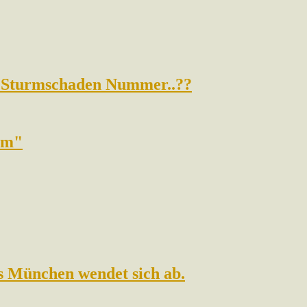
t. Sturmschaden Nummer..??
rum"
s München wendet sich ab.